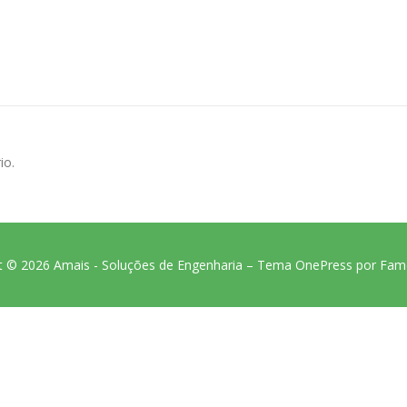
io.
t © 2026 Amais - Soluções de Engenharia
–
Tema
OnePress
por Fam