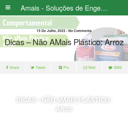
Amais - Soluções de Engenharia
15 De Julho, 2022 • No Comments
Dicas – Não AMais Plástico: Arroz
Share
Tweet
Pin
Mail
SMS
DICAS - NÃO aMAIS PLÁSTICO:
Arroz