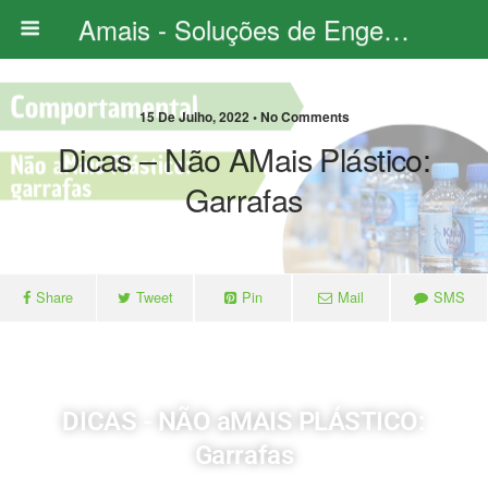
Amais - Soluções de Engenharia
15 De Julho, 2022 • No Comments
Dicas – Não AMais Plástico:
Garrafas
Share
Tweet
Pin
Mail
SMS
DICAS - NÃO aMAIS PLÁSTICO:
Garrafas