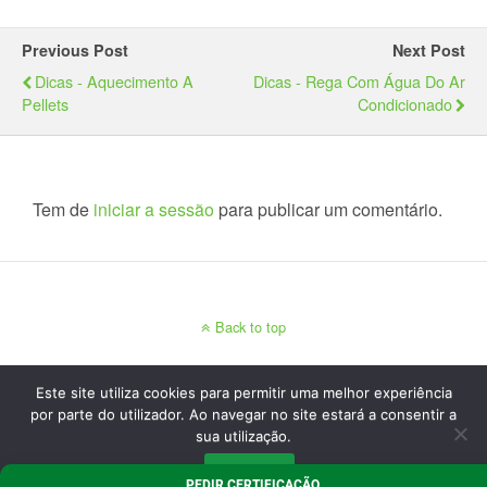
Previous Post
Next Post
Dicas - Aquecimento A
Dicas - Rega Com Água Do Ar
Pellets
Condicionado
Tem de
iniciar a sessão
para publicar um comentário.
Back to top
Mobile
Desktop
Este site utiliza cookies para permitir uma melhor experiência
por parte do utilizador. Ao navegar no site estará a consentir a
sua utilização.
Concordo
PEDIR CERTIFICAÇÃO