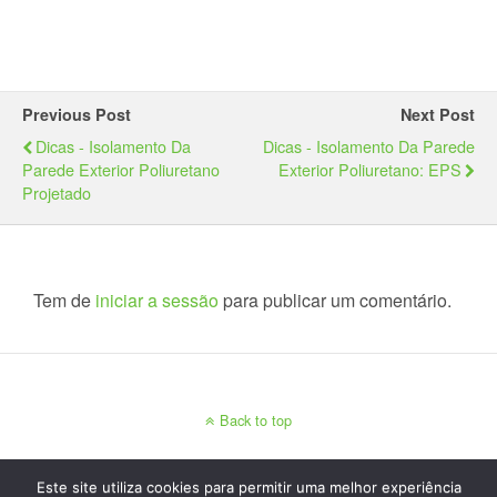
Previous Post
Next Post
Dicas - Isolamento Da
Dicas - Isolamento Da Parede
Parede Exterior Poliuretano
Exterior Poliuretano: EPS
Projetado
Tem de
iniciar a sessão
para publicar um comentário.
Back to top
Mobile
Desktop
Este site utiliza cookies para permitir uma melhor experiência